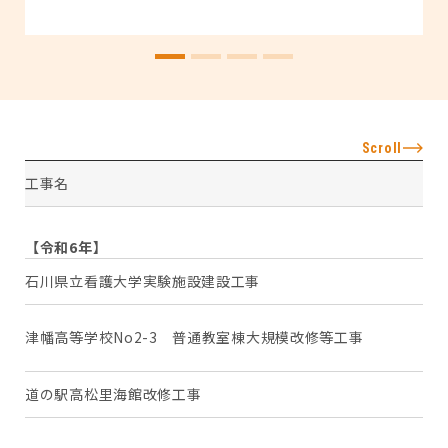
Scroll
工事名
工
【令和6年】
石川県立看護大学実験施設建設工事
か
河
津幡高等学校No2-3 普通教室棟大規模改修等工事
幡
道の駅高松里海館改修工事
か