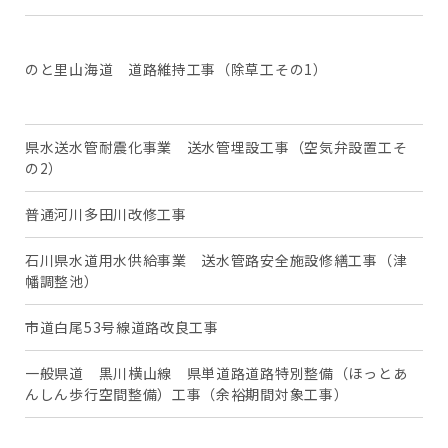
河
灘
のと里山海道 道路維持工事（除草工その1）
咋
町
県水送水管耐震化事業 送水管埋設工事（空気弁設置工そ
か
の2）
普通河川多田川改修工事
か
石川県水道用水供給事業 送水管路安全施設修繕工事（津
河
幡調整池）
幡
市道白尾53号線道路改良工事
か
一般県道 黒川横山線 県単道路道路特別整備（ほっとあ
か
んしん歩行空間整備）工事（余裕期間対象工事）