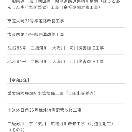
一般県道 黒川横山線 県単道路道路特別整備（ほっとあ
か
んしん歩行空間整備）工事（余裕期間対象工事）
市道大崎21号線道路改良工事
か
市道白尾79号線側溝改修工事
か
5災285号 二級河川 大海川 河川災害復旧工事
か
5災284号 二級河川 大海川 河川災害復旧工事
か
【令和5年】
羽
重要給水施設配水管整備工事（上田出交差点）
達
市道外日角36号線外消雪配管改修工事
か
二級河川 宇ノ気川 広域河川改修工事（河道掘削工）
か
（その2）