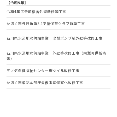
【令和5年】
令和4年度寺町宿舎外壁改修等工事
金
かほく市外日角第3.4学童保育クラブ新築工事
か
河
石川県水道用水供給事業 津幡ポンプ棟外壁等改修工事
幡
石川県水道用水供給事業 外壁等改修工事（内灘町供給点
河
等）
灘
宇ノ気保健福祉センター壁タイル改修工事
か
かほく市消防本部庁舎仮眠室個室化改修工事
か