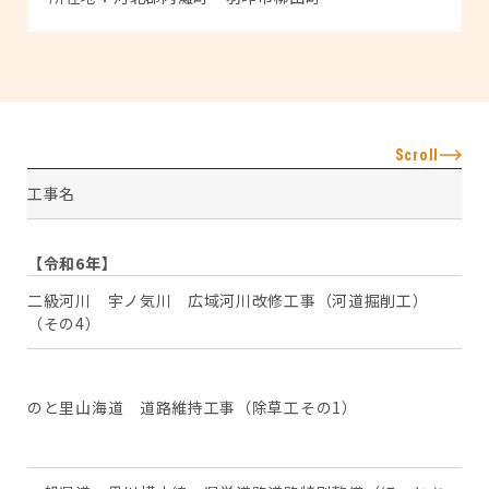
Scroll
工事名
工
【令和6年】
二級河川 宇ノ気川 広域河川改修工事（河道掘削工）
か
（その4）
河
灘
のと里山海道 道路維持工事（除草工その1）
咋
町